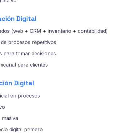
l activo
ación Digital
ados (web + CRM + inventario + contabilidad)
de procesos repetitivos
os para tomar decisiones
icanal para clientes
ción Digital
ificial en procesos
ivo
n masiva
io digital primero