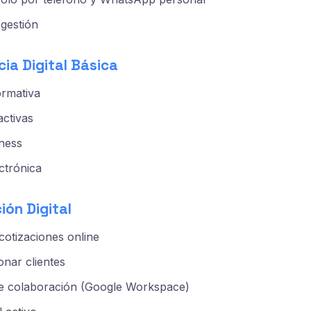
 gestión
cia Digital Básica
ormativa
activas
ness
ctrónica
ión Digital
otizaciones online
nar clientes
e colaboración (Google Workspace)