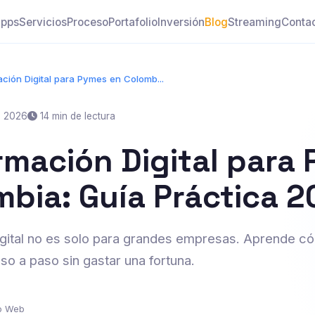
pps
Servicios
Proceso
Portafolio
Inversión
Blog
Streaming
Conta
ción Digital para Pymes en Colomb...
, 2026
14 min de lectura
rmación Digital para
mbia: Guía Práctica 
gital no es solo para grandes empresas. Aprende cóm
o a paso sin gastar una fortuna.
lo Web