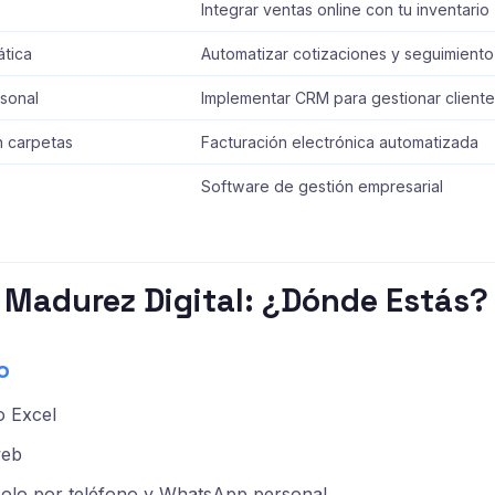
Integrar ventas online con tu inventario
tica
Automatizar cotizaciones y seguimiento
sonal
Implementar CRM para gestionar cliente
n carpetas
Facturación electrónica automatizada
Software de gestión empresarial
e Madurez Digital: ¿Dónde Estás?
o
o Excel
web
olo por teléfono y WhatsApp personal