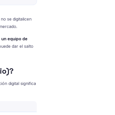
no se digitalicen
 mercado.
i un equipo de
uede dar el salto
io)?
n digital significa