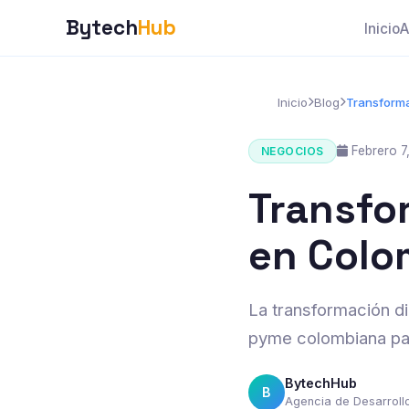
Bytech
Hub
Inicio
A
Inicio
Blog
Transforma
Febrero 7
NEGOCIOS
Transfo
en Colo
La transformación di
pyme colombiana pas
BytechHub
B
Agencia de Desarrol