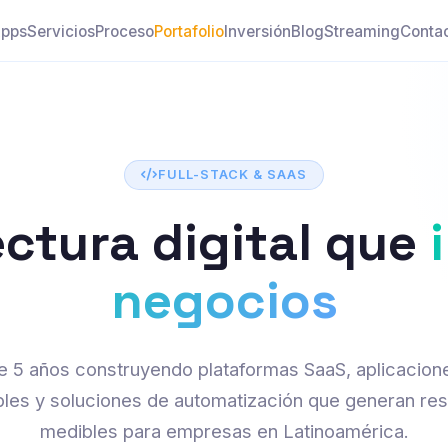
pps
Servicios
Proceso
Portafolio
Inversión
Blog
Streaming
Conta
FULL-STACK & SAAS
ectura digital que
negocios
 5 años construyendo plataformas SaaS, aplicacio
bles y soluciones de automatización que generan res
medibles para empresas en Latinoamérica.