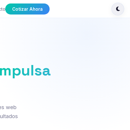
cto
Cotizar Ahora
impulsa
nes web
ultados