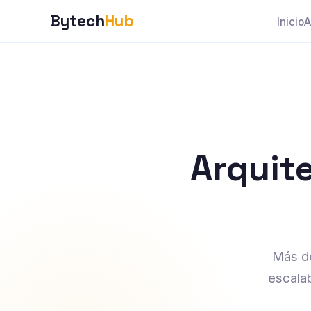
Bytech
Hub
Inicio
A
Arquit
Más de
escala