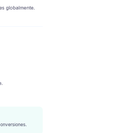
es globalmente.
e.
onversiones.