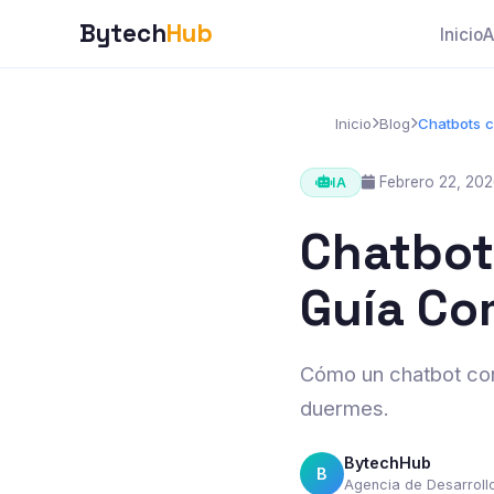
Bytech
Hub
Inicio
A
Inicio
Blog
Chatbots 
Febrero 22, 20
IA
Chatbot
Guía Co
Cómo un chatbot con
duermes.
BytechHub
B
Agencia de Desarrol