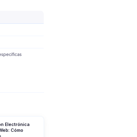
specíficas
ón Electrónica
 Web: Cómo
s