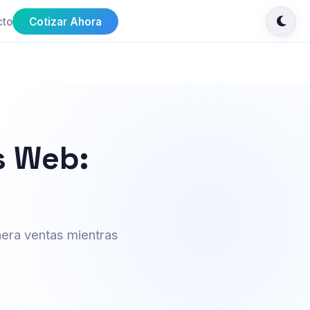
cto
Cotizar Ahora
s Web:
nera ventas mientras