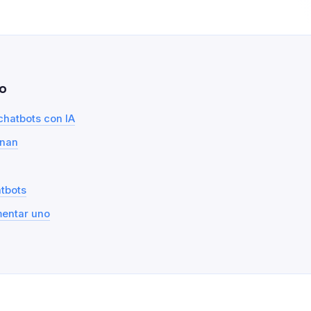
o
chatbots con IA
onan
tbots
entar uno