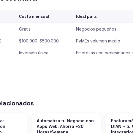
Costo mensual
Ideal para
Gratis
Negocios pequeños
)
$100.000-$500.000
PyMEs volumen medio
Inversión única
Empresas con necesidades e
elacionados
a:
Automatiza tu Negocio con
Facturaci
con
Apps Web: Ahorra +20
DIAN + tu
o
Horas/Semana
Integrarlo