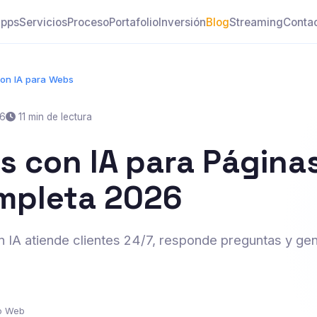
pps
Servicios
Proceso
Portafolio
Inversión
Blog
Streaming
Conta
con IA para Webs
26
11 min de lectura
s con IA para Página
mpleta 2026
 IA atiende clientes 24/7, responde preguntas y ge
lo Web