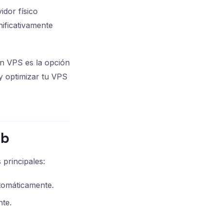
idor físico
ificativamente
un VPS es la opción
y optimizar tu VPS
eb
 principales:
utomáticamente.
nte.