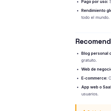
Pago por uso:
S
Rendimiento gl
todo el mundo.
Recomenda
Blog personal o
gratuito.
Web de negoci
E-commerce:
C
App web o Saa
usuarios.