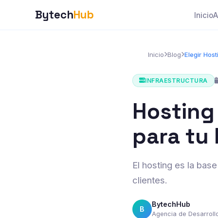
Bytech
Hub
Inicio
A
Inicio
Blog
Elegir Hos
INFRAESTRUCTURA
Hosting
para tu
El hosting es la bas
clientes.
BytechHub
B
Agencia de Desarrol