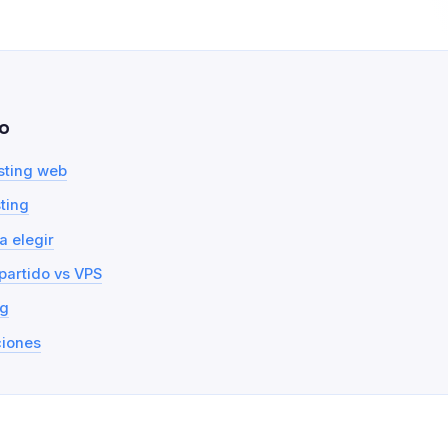
o
sting web
ting
a elegir
partido vs VPS
ng
iones