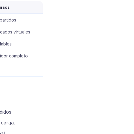
ursos
artidos
cados virtuales
lables
idor completo
didos.
 carga.
al.