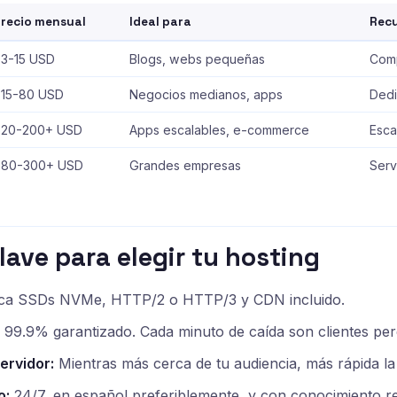
recio mensual
Ideal para
Rec
3-15 USD
Blogs, webs pequeñas
Comp
15-80 USD
Negocios medianos, apps
Dedi
$20-200+ USD
Apps escalables, e-commerce
Esca
$80-300+ USD
Grandes empresas
Serv
lave para elegir tu hosting
a SSDs NVMe, HTTP/2 o HTTP/3 y CDN incluido.
99.9% garantizado. Cada minuto de caída son clientes per
ervidor:
Mientras más cerca de tu audiencia, más rápida la
o:
24/7, en español preferiblemente, y con conocimiento re