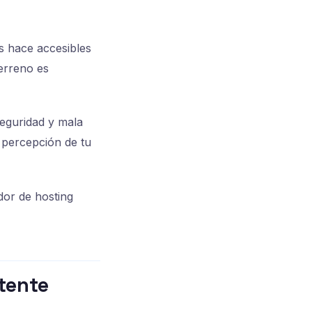
os hace accesibles
terreno es
seguridad y mala
a percepción de tu
or de hosting
tente