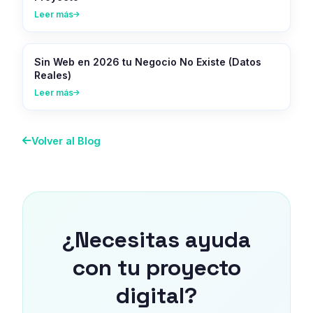
Leer más
Sin Web en 2026 tu Negocio No Existe (Datos
Reales)
Leer más
Volver al Blog
¿Necesitas ayuda
con tu proyecto
digital?