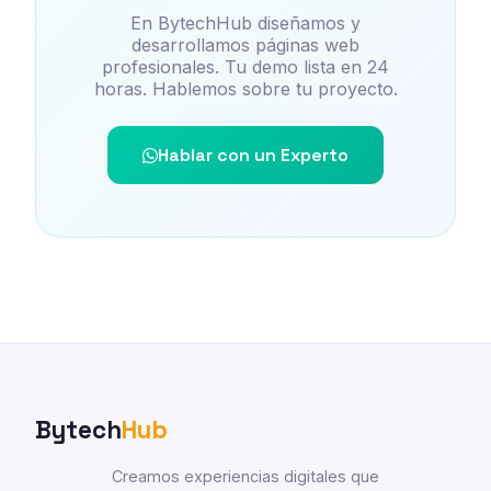
En BytechHub diseñamos y
desarrollamos páginas web
profesionales. Tu demo lista en 24
horas. Hablemos sobre tu proyecto.
Hablar con un Experto
Bytech
Hub
Creamos experiencias digitales que