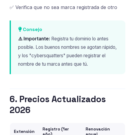
✅ Verifica que no sea marca registrada de otro
Consejo
⚠️ Importante:
Registra tu dominio lo antes
posible. Los buenos nombres se agotan rápido,
y los "cybersquatters" pueden registrar el
nombre de tu marca antes que tú.
6. Precios Actualizados
2026
Registro (1er
Renovación
Extensión
año)
anual