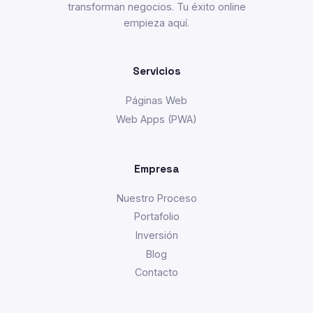
transforman negocios. Tu éxito online
empieza aquí.
Servicios
Páginas Web
Web Apps (PWA)
Empresa
Nuestro Proceso
Portafolio
Inversión
Blog
Contacto