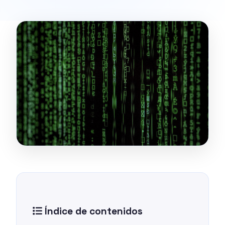
Índice de contenidos