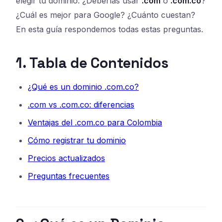
elegir tu dominio. ¿Deberías usar
.com
o
.com.co
?
¿Cuál es mejor para Google? ¿Cuánto cuestan?
En esta guía respondemos todas estas preguntas.
1. Tabla de Contenidos
¿Qué es un dominio .com.co?
.com vs .com.co: diferencias
Ventajas del .com.co para Colombia
Cómo registrar tu dominio
Precios actualizados
Preguntas frecuentes