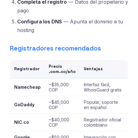
Completa el registro
— Datos del propietario y
pago
Configura los DNS
— Apunta el dominio a tu
hosting
Registradores recomendados
Precio
Registrador
Ventajas
.com.co/año
~$35,000
Interfaz fácil,
Namecheap
COP
WhoisGuard gratis
~$45,000
Popular, soporte
GoDaddy
COP
en español
~$40,000
Registrador oficial
NIC.co
COP
colombiano
Google
~$50,000
Integración con