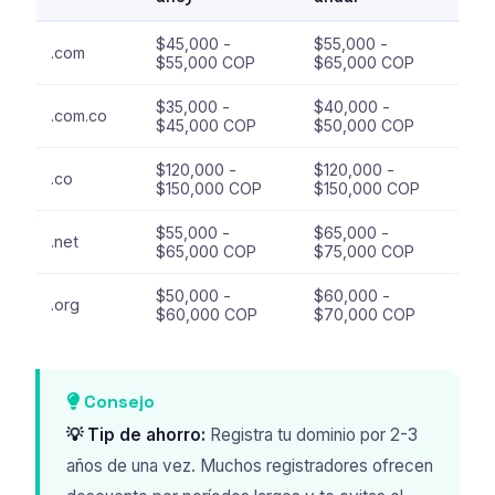
$45,000 -
$55,000 -
.com
$55,000 COP
$65,000 COP
$35,000 -
$40,000 -
.com.co
$45,000 COP
$50,000 COP
$120,000 -
$120,000 -
.co
$150,000 COP
$150,000 COP
$55,000 -
$65,000 -
.net
$65,000 COP
$75,000 COP
$50,000 -
$60,000 -
.org
$60,000 COP
$70,000 COP
Consejo
💡 Tip de ahorro:
Registra tu dominio por 2-3
años de una vez. Muchos registradores ofrecen