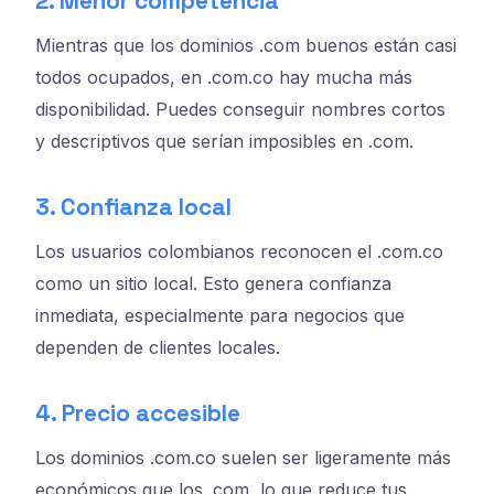
2. Menor competencia
Mientras que los dominios .com buenos están casi
todos ocupados, en .com.co hay mucha más
disponibilidad. Puedes conseguir nombres cortos
y descriptivos que serían imposibles en .com.
3. Confianza local
Los usuarios colombianos reconocen el .com.co
como un sitio local. Esto genera confianza
inmediata, especialmente para negocios que
dependen de clientes locales.
4. Precio accesible
Los dominios .com.co suelen ser ligeramente más
económicos que los .com, lo que reduce tus