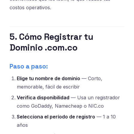
costos operativos.
5. Cómo Registrar tu
Dominio .com.co
Paso a paso:
Elige tu nombre de dominio
— Corto,
memorable, fácil de escribir
Verifica disponibilidad
— Usa un registrador
como GoDaddy, Namecheap o NIC.co
Selecciona el período de registro
— 1 a 10
años