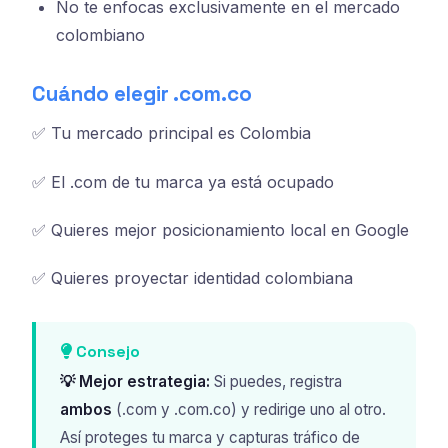
No te enfocas exclusivamente en el mercado
colombiano
Cuándo elegir .com.co
✅ Tu mercado principal es Colombia
✅ El .com de tu marca ya está ocupado
✅ Quieres mejor posicionamiento local en Google
✅ Quieres proyectar identidad colombiana
Consejo
💡 Mejor estrategia:
Si puedes, registra
ambos
(.com y .com.co) y redirige uno al otro.
Así proteges tu marca y capturas tráfico de