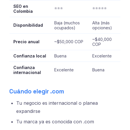
SEO en
⭐⭐⭐
⭐⭐⭐⭐⭐
Colombia
Baja (muchos
Alta (más
Disponibilidad
ocupados)
opciones)
~$40,000
Precio anual
~$50,000 COP
COP
Confianza local
Buena
Excelente
Confianza
Excelente
Buena
internacional
Cuándo elegir .com
Tu negocio es internacional o planea
expandirse
Tu marca ya es conocida con .com