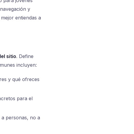
o para jóvenes
 navegación y
 mejor entiendas a
el sitio
. Define
omunes incluyen:
res y qué ofreces
ncretos para el
 a personas, no a