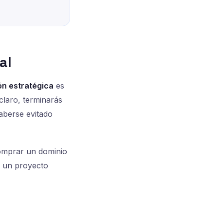
al
ón estratégica
es
claro, terminarás
aberse evitado
comprar un dominio
te un proyecto