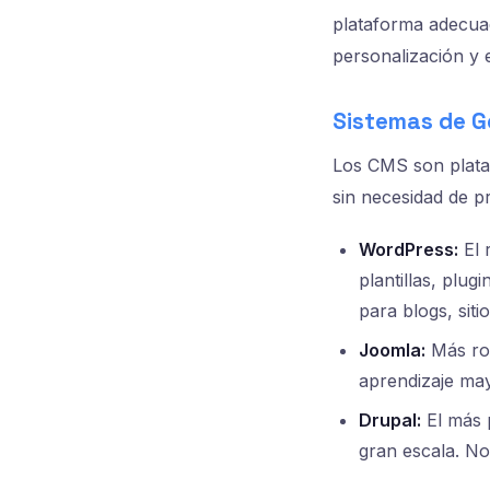
plataforma adecuad
personalización y e
Sistemas de G
Los CMS son plataf
sin necesidad de p
WordPress:
El 
plantillas, plug
para blogs, sit
Joomla:
Más rob
aprendizaje may
Drupal:
El más p
gran escala. No