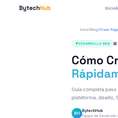
Bytech
Hub
Inicio
A
Inicio
Blog
Crear Pág
DESARROLLO WEB
Cómo C
Rápida
Guía completa paso a
plataforma, diseño, 
BytechHub
BH
Equipo de Desarrollo 