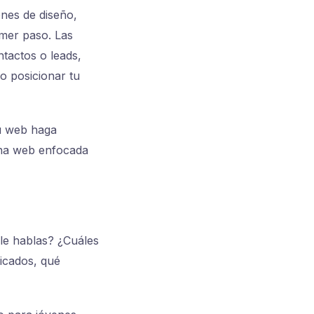
ones de diseño,
imer paso. Las
tactos o leads,
o posicionar tu
tu web haga
 Una web enfocada
 le hablas? ¿Cuáles
icados, qué