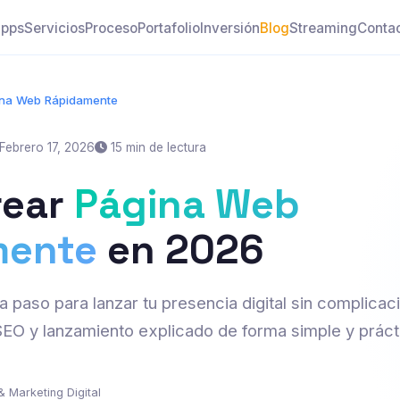
pps
Servicios
Proceso
Portafolio
Inversión
Blog
Streaming
Conta
ina Web Rápidamente
Febrero 17, 2026
15 min de lectura
rear
Página Web
mente
en 2026
 paso para lanzar tu presencia digital sin complicaci
SEO y lanzamiento explicado de forma simple y práct
& Marketing Digital