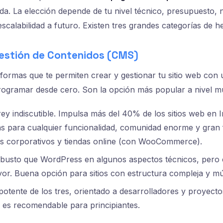
a. La elección depende de tu nivel técnico, presupuesto, 
scalabilidad a futuro. Existen tres grandes categorías de h
estión de Contenidos (CMS)
ormas que te permiten crear y gestionar tu sitio web con u
rogramar desde cero. Son la opción más popular a nivel mu
rey indiscutible. Impulsa más del 40% de los sitios web en I
ins para cualquier funcionalidad, comunidad enorme y gran fl
ios corporativos y tiendas online (con WooCommerce).
usto que WordPress en algunos aspectos técnicos, pero
or. Buena opción para sitios con estructura compleja y múl
otente de los tres, orientado a desarrolladores y proyect
 es recomendable para principiantes.