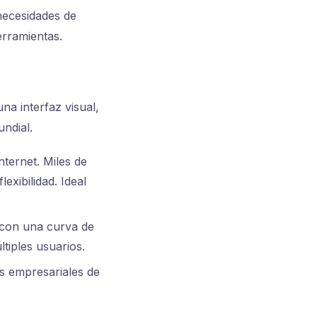
necesidades de
erramientas.
na interfaz visual,
ndial.
nternet. Miles de
exibilidad. Ideal
 con una curva de
tiples usuarios.
os empresariales de