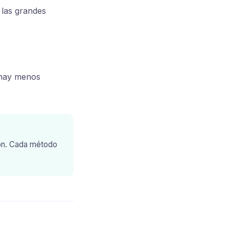
 las grandes
e hay menos
ón. Cada método