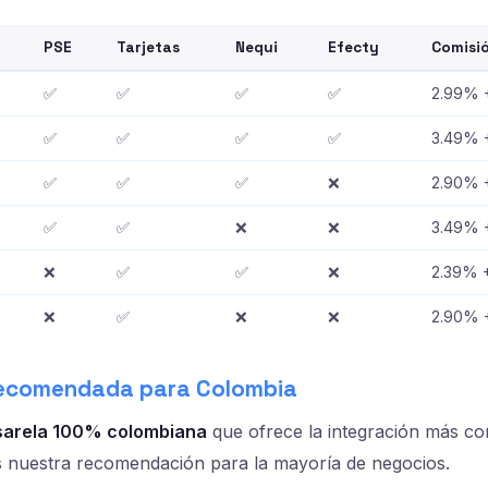
PSE
Tarjetas
Nequi
Efecty
Comisi
✅
✅
✅
✅
2.99% 
✅
✅
✅
✅
3.49% 
✅
✅
✅
❌
2.90% 
✅
✅
❌
❌
3.49% 
❌
✅
✅
❌
2.39% 
❌
✅
❌
❌
2.90% 
recomendada para Colombia
sarela 100% colombiana
que ofrece la integración más c
s nuestra recomendación para la mayoría de negocios.