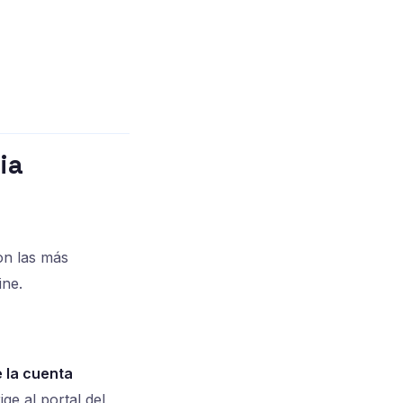
ia
on las más
ine.
 la cuenta
ge al portal del