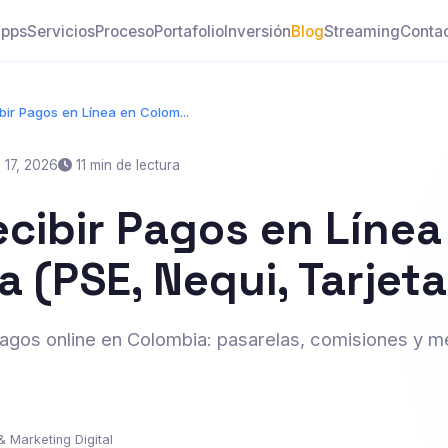
pps
Servicios
Proceso
Portafolio
Inversión
Blog
Streaming
Conta
ir Pagos en Línea en Colom...
 17, 2026
11 min de lectura
cibir Pagos en Línea
 (PSE, Nequi, Tarjeta
pagos online en Colombia: pasarelas, comisiones y
& Marketing Digital