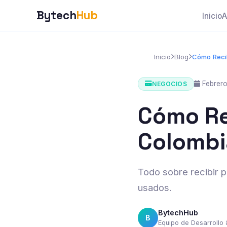
Bytech
Hub
Inicio
A
Inicio
Blog
Cómo Recib
Febrero
NEGOCIOS
Cómo Re
Colombia
Todo sobre recibir 
usados.
BytechHub
B
Equipo de Desarrollo 