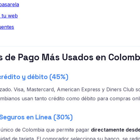
pasarela
n tu web
uentes
s de Pago Más Usados en Colomb
 crédito y débito (45%)
izado. Visa, Mastercard, American Express y Diners Club s
mbianos usan tanto crédito como débito para compras onl
 Seguros en Línea (30%)
 único de Colombia que permite pagar
directamente desde
idad de tarjeta. El comprador selecciona su banco, se rediri