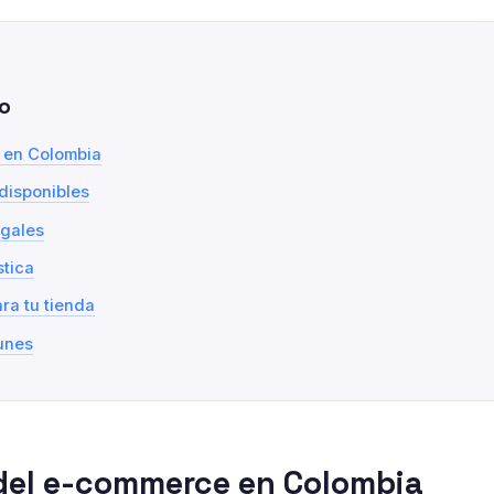
o
 en Colombia
disponibles
egales
stica
ra tu tienda
unes
 del e-commerce en Colombia