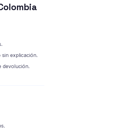
 Colombia
s.
sin explicación.
e devolución.
s.