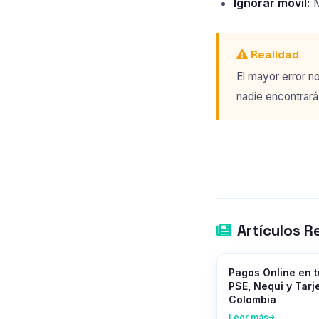
Ignorar móvil:
M
Realidad
El mayor error no
nadie encontrará
Artículos R
Pagos Online en 
PSE, Nequi y Tarj
Colombia
Leer más