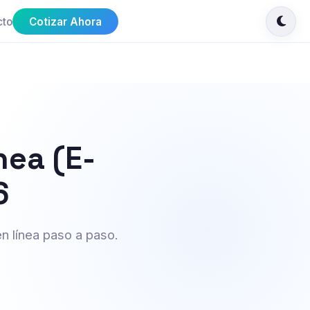
cto
Cotizar Ahora
nea (E-
6
n línea paso a paso.