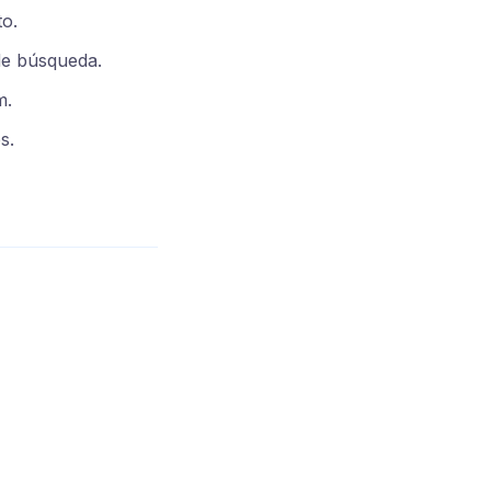
to.
de búsqueda.
m.
s.