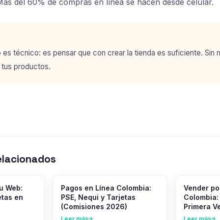
ás del 60% de compras en línea se hacen desde celular.
 es técnico: es pensar que con crear la tienda es suficiente. Sin 
 tus productos.
elacionados
tu Web:
Pagos en Línea Colombia:
Vender por
etas en
PSE, Nequi y Tarjetas
Colombia:
(Comisiones 2026)
Primera V
Leer más
Leer más