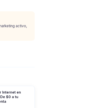
marketing activo,
 Internet en
 De $0 a tu
enta