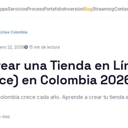
pps
Servicios
Proceso
Portafolio
Inversión
Blog
Streaming
Conta
Línea Colombia
ero 22, 2026
15 min de lectura
ear una Tienda en Lí
e) en Colombia 202
lombia crece cada año. Aprende a crear tu tienda e
lo Web