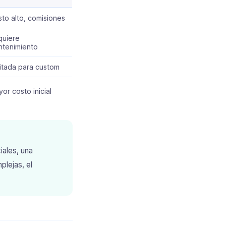
to alto, comisiones
quiere
ntenimiento
itada para custom
or costo inicial
iales, una
lejas, el