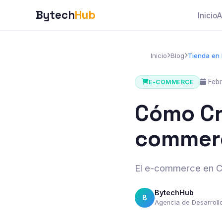
Bytech
Hub
Inicio
A
Inicio
Blog
Tienda en 
Febr
E-COMMERCE
Cómo Cr
commerc
El e-commerce en Co
BytechHub
B
Agencia de Desarrol