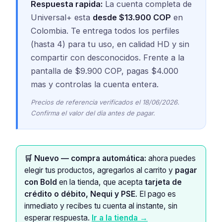
Respuesta rapida:
La cuenta completa de
Universal+ esta
desde $13.900 COP
en
Colombia. Te entrega todos los perfiles
(hasta 4) para tu uso, en calidad HD y sin
compartir con desconocidos. Frente a la
pantalla de $9.900 COP, pagas $4.000
mas y controlas la cuenta entera.
Precios de referencia verificados el 18/06/2026.
Confirma el valor del dia antes de pagar.
🛒 Nuevo — compra automática:
ahora puedes
elegir tus productos, agregarlos al carrito y
pagar
con Bold
en la tienda, que acepta
tarjeta de
crédito o débito, Nequi y PSE
. El pago es
inmediato y recibes tu cuenta al instante, sin
esperar respuesta.
Ir a la tienda →