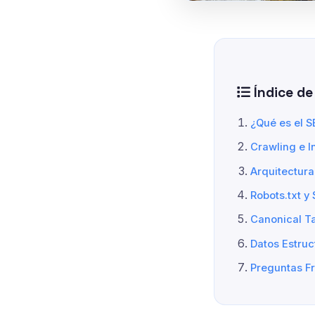
Índice de
¿Qué es el S
Crawling e 
Arquitectura
Robots.txt y
Canonical T
Datos Estru
Preguntas F