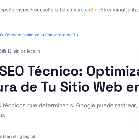
pps
Servicios
Proceso
Portafolio
Inversión
Blog
Streaming
Conta
O Técnico: Optimiza la Estructura de Tu ...
6
12 min de lectura
SEO Técnico: Optimiz
ura de Tu Sitio Web 
 técnicos que determinan si Google puede rastrear, 
te.
& Marketing Digital