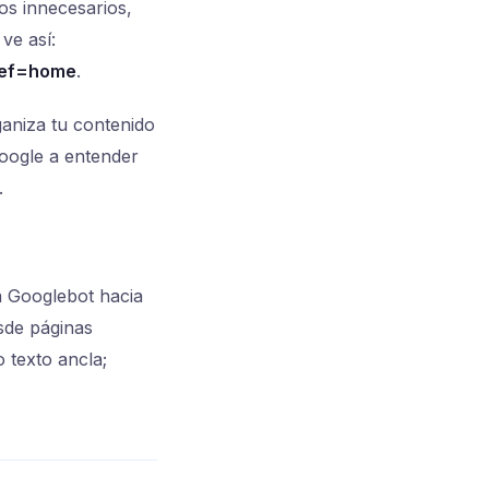
os innecesarios,
ve así:
ref=home
.
ganiza tu contenido
Google a entender
.
 a Googlebot hacia
esde páginas
 texto ancla;