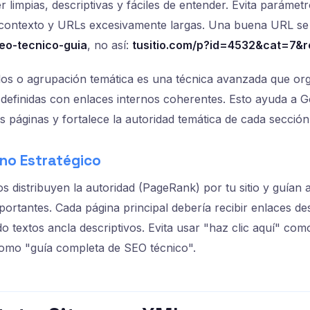
 limpias, descriptivas y fáciles de entender. Evita parámetr
 contexto y URLs excesivamente largas. Una buena URL se 
seo-tecnico-guia
, no así:
tusitio.com/p?id=4532&cat=7&
ilos o agrupación temática es una técnica avanzada que or
 definidas con enlaces internos coherentes. Esto ayuda a 
us páginas y fortalece la autoridad temática de cada sección
rno Estratégico
os distribuyen la autoridad (PageRank) por tu sitio y guían
portantes. Cada página principal debería recibir enlaces d
o textos ancla descriptivos. Evita usar "haz clic aquí" como
como "guía completa de SEO técnico".