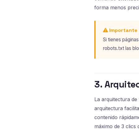
forma menos preci
Importante
Si tienes páginas
robots.txt las b
3. Arquite
La arquitectura de
arquitectura facil
contenido rápidame
máximo de 3 clics d