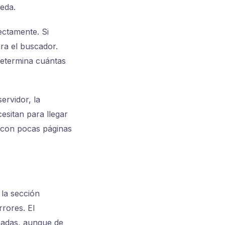
eda.
ectamente. Si
ra el buscador.
determina cuántas
ervidor, la
cesitan para llegar
o con pocas páginas
 la sección
rores. El
xadas, aunque de