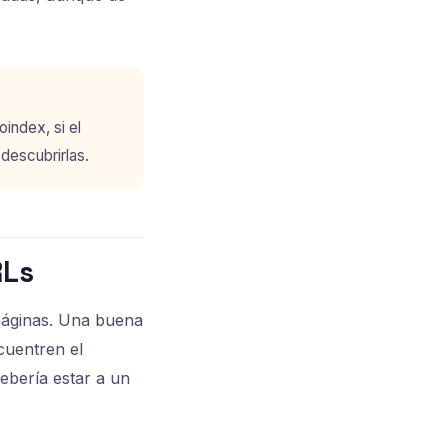
index, si el
descubrirlas.
RLs
 páginas. Una buena
cuentren el
ebería estar a un