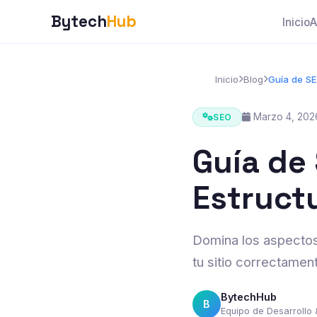
Bytech
Hub
Inicio
A
Inicio
Blog
Guía de SE
Marzo 4, 202
SEO
Guía de 
Estruct
Domina los aspectos
tu sitio correctamen
BytechHub
B
Equipo de Desarrollo 