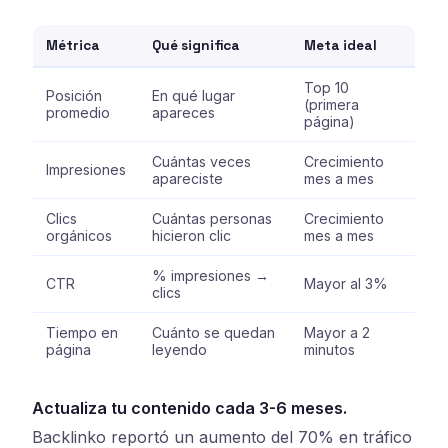
Métrica
Qué significa
Meta ideal
Top 10
Posición
En qué lugar
(primera
promedio
apareces
página)
Cuántas veces
Crecimiento
Impresiones
apareciste
mes a mes
Clics
Cuántas personas
Crecimiento
orgánicos
hicieron clic
mes a mes
% impresiones →
CTR
Mayor al 3%
clics
Tiempo en
Cuánto se quedan
Mayor a 2
página
leyendo
minutos
Actualiza tu contenido cada 3-6 meses.
Backlinko reportó un aumento del 70% en tráfico