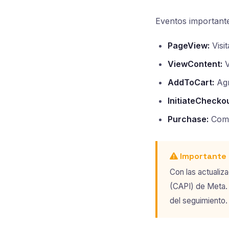
Eventos importante
PageView:
Visit
ViewContent:
V
AddToCart:
Agr
InitiateCheckou
Purchase:
Comp
Importante
Con las actualiz
(CAPI) de Meta. 
del seguimiento.