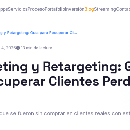
pps
Servicios
Proceso
Portafolio
Inversión
Blog
Streaming
Conta
g y Retargeting: Guía para Recuperar Cli...
 4, 2026
13 min de lectura
ting y Retargeting: 
cuperar Clientes Per
 que se fueron sin comprar en clientes reales con es