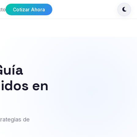
cto
Cotizar Ahora
Guía
didos en
trategias de