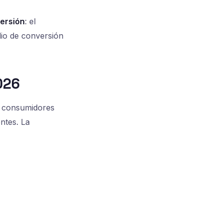
ersión
: el
dio de conversión
026
s consumidores
ntes. La