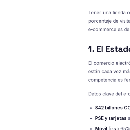
Tener una tienda o
porcentaje de visi
e-commerce es del 
1. El Esta
El comercio electr
están cada vez má
competencia es fer
Datos clave del e
$42 billones C
PSE y tarjetas
s
Móvil first:
65% 