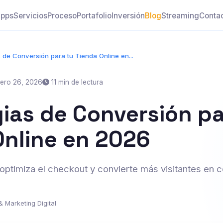
pps
Servicios
Proceso
Portafolio
Inversión
Blog
Streaming
Conta
s de Conversión para tu Tienda Online en...
ero 26, 2026
11 min de lectura
gias de Conversión pa
Online en 2026
ptimiza el checkout y convierte más visitantes en
& Marketing Digital