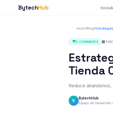
Bytech
Hub
Inicio
A
Inicio
Blog
Estrategia
Febr
E-COMMERCE
Estrate
Tienda 
Reduce abandonos, o
BytechHub
B
Equipo de Desarrollo 