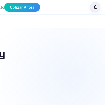
cto
Cotizar Ahora
 y