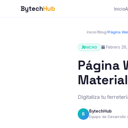
Bytech
Hub
Inicio
A
Inicio
Blog
Página Web
Febrero 26,
NICHO
Página 
Materia
Digitaliza tu ferrete
BytechHub
B
Equipo de Desarrollo 