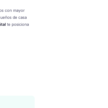
cios con mayor
 dueños de casa
tal
te posiciona