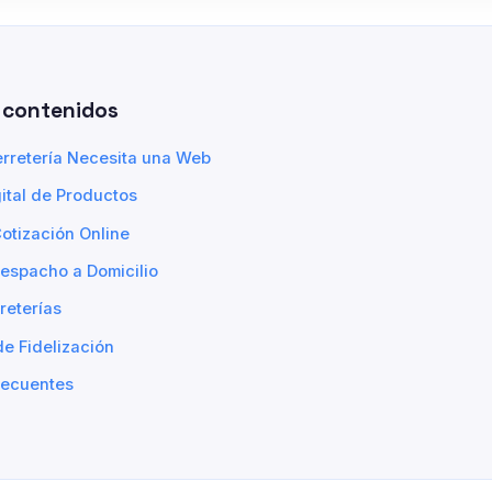
 contenidos
erretería Necesita una Web
ital de Productos
otización Online
Despacho a Domicilio
reterías
de Fidelización
recuentes