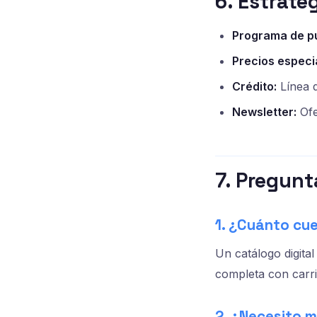
6. Estrate
Programa de p
Precios especi
Crédito:
Línea d
Newsletter:
Ofe
7. Pregunt
1. ¿Cuánto cu
Un catálogo digita
completa con carr
2. ¿Necesito m