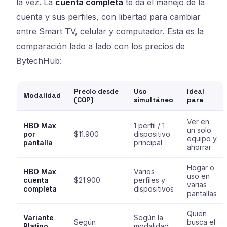
la vez. La
cuenta completa
te da el manejo de la
cuenta y sus perfiles, con libertad para cambiar
entre Smart TV, celular y computador. Esta es la
comparación lado a lado con los precios de
BytechHub:
Precio desde
Uso
Ideal
Modalidad
(COP)
simultáneo
para
Ver en
HBO Max
1 perfil / 1
un solo
por
$11.900
dispositivo
equipo y
pantalla
principal
ahorrar
Hogar o
HBO Max
Varios
uso en
cuenta
$21.900
perfiles y
varias
completa
dispositivos
pantallas
Quien
Variante
Según la
Según
busca el
Platino
modalidad