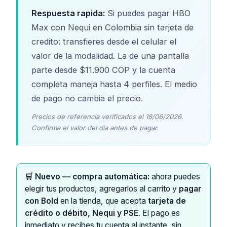
Respuesta rapida:
Si puedes pagar HBO
Max con Nequi en Colombia sin tarjeta de
credito: transfieres desde el celular el
valor de la modalidad. La de una pantalla
parte desde $11.900 COP y la cuenta
completa maneja hasta 4 perfiles. El medio
de pago no cambia el precio.
Precios de referencia verificados el 18/06/2026.
Confirma el valor del dia antes de pagar.
🛒 Nuevo — compra automática:
ahora puedes
elegir tus productos, agregarlos al carrito y
pagar
con Bold
en la tienda, que acepta
tarjeta de
crédito o débito, Nequi y PSE
. El pago es
inmediato y recibes tu cuenta al instante, sin