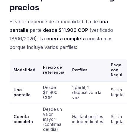
precios
El valor depende de la modalidad. La de
una
pantalla
parte
desde $11.900 COP
(verificado
18/06/2026). La
cuenta completa
cuesta mas
porque incluye varios perfiles:
Pago
Precio de
Modalidad
Perfiles
con
referencia
Nequi
Desde
1 perfil, 1
Una
Si, sin
$11.900
dispositivo a la
pantalla
tarjeta
COP
vez
Desde un
valor
Cuenta
Hasta 4 perfiles
Si, sin
mayor
completa
independientes
tarjeta
(confirma
del dia)