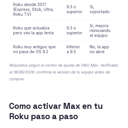
Roku desde 2017
9.3 o
Si,
(Express, Stick, Ultra,
superior
soportado
Roku TV)
Si, mejora
Roku que actualiza
9.3 o
reiniciando
pero ves la app lenta
superior
el equipo
Roku muy antiguo que
Inferior
No, la app
no pasa de OS 9.2
a 9.3
no abre
Requisitos segun el centro de ayuda de HBO Max. Verificado
el 18/06/2026; confirma la version de tu equipo antes de
comprar.
Como activar Max en tu
Roku paso a paso