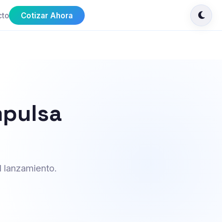
cto
Cotizar Ahora
mpulsa
l lanzamiento.