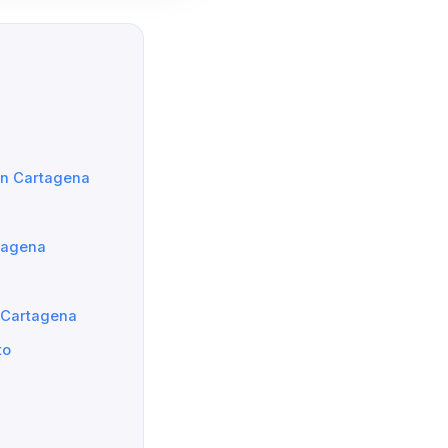
 en Cartagena
tagena
 Cartagena
to