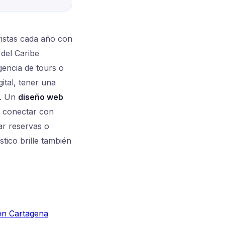
ristas cada año con
 del Caribe
gencia de tours o
ital, tener una
l. Un
diseño web
e conectar con
ar reservas o
tico brille también
 en Cartagena