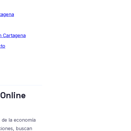
tagena
n Cartagena
cto
 Online
r de la economía
aciones, buscan