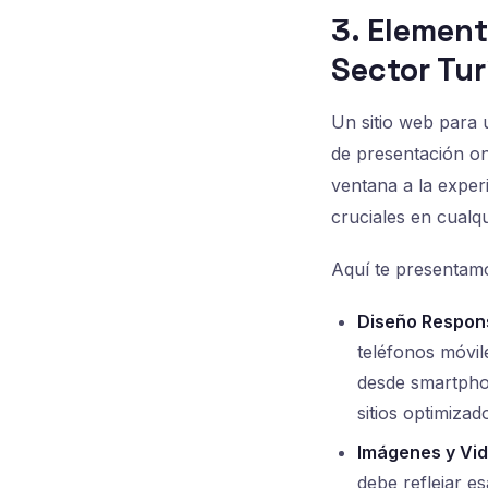
3. Element
Sector Tur
Un sitio web para 
de presentación on
ventana a la exper
cruciales en cualq
Aquí te presentam
Diseño Responsi
teléfonos móvil
desde smartphon
sitios optimizad
Imágenes y Vid
debe reflejar es