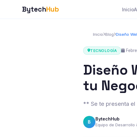
Bytech
Hub
Inicio
A
Inicio
Blog
Diseño Web
Febre
TECNOLOGÍA
Diseño 
tu Negoc
** Se te presenta el 
BytechHub
B
Equipo de Desarrollo 