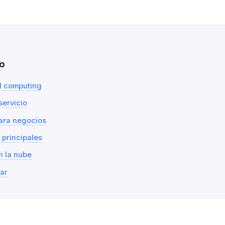
o
d computing
servicio
para negocios
 principales
n la nube
ar