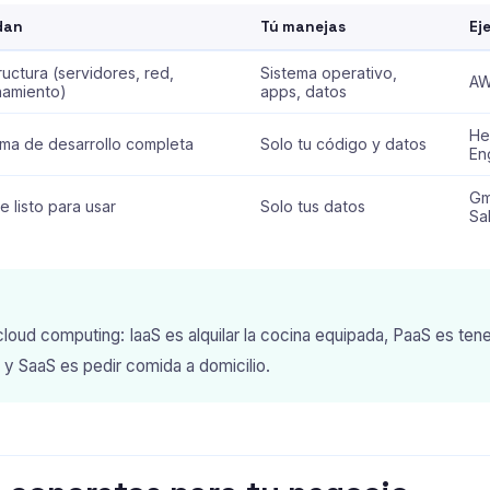
dan
Tú manejas
Ej
ructura (servidores, red,
Sistema operativo,
AW
amiento)
apps, datos
He
rma de desarrollo completa
Solo tu código y datos
En
Gm
 listo para usar
Solo tus datos
Sa
 cloud computing: IaaS es alquilar la cocina equipada, PaaS es ten
, y SaaS es pedir comida a domicilio.