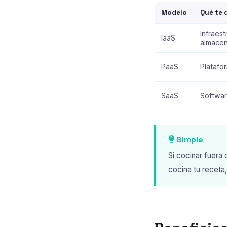
Modelo
Qué te 
Infraest
IaaS
almacen
PaaS
Platafo
SaaS
Software
Simple
Si cocinar fuera
cocina tu receta