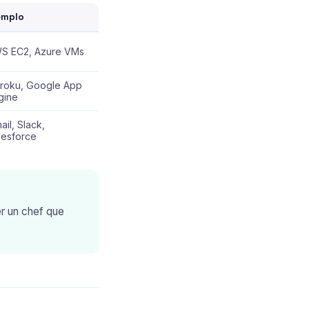
emplo
S EC2, Azure VMs
roku, Google App
gine
ail, Slack,
lesforce
er un chef que