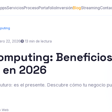
pps
Servicios
Proceso
Portafolio
Inversión
Blog
Streaming
Conta
puting
ero 22, 2026
13 min de lectura
omputing: Beneficios
 en 2026
futuro: es el presente. Descubre cómo tu negocio p
lo Web