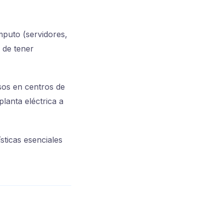
puto (servidores,
 de tener
rsos en centros de
lanta eléctrica a
ísticas esenciales