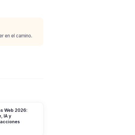
r en el camino.
as Web 2026:
, IA y
racciones