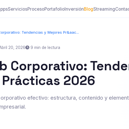
pps
Servicios
Proceso
Portafolio
Inversión
Blog
Streaming
Conta
Corporativo: Tendencias y Mejores Pr&aac...
bril 20, 2026
9 min de lectura
eb Corporativo: Tende
 Prácticas 2026
corporativo efectivo: estructura, contenido y elemen
mpresarial.