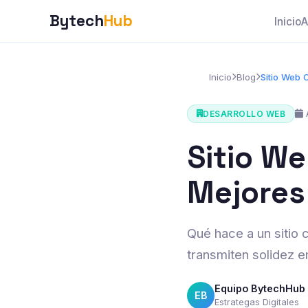
Bytech
Hub
Inicio
A
Inicio
Blog
Sitio Web 
A
DESARROLLO WEB
Sitio W
Mejores
Qué hace a un sitio 
transmiten solidez e
Equipo BytechHub
EB
Estrategas Digitales