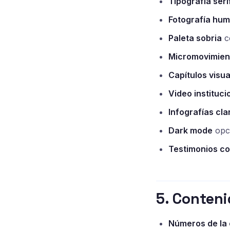
Tipografía ser
Fotografía hum
Paleta sobria
co
Micromovimien
Capítulos visua
Video instituci
Infografías cla
Dark mode
opci
Testimonios co
5. Conteni
Números de la