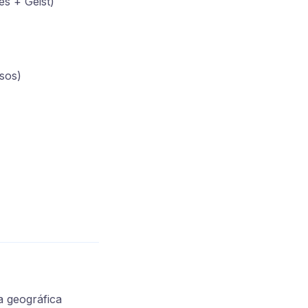
es + Geist)
sos)
a geográfica