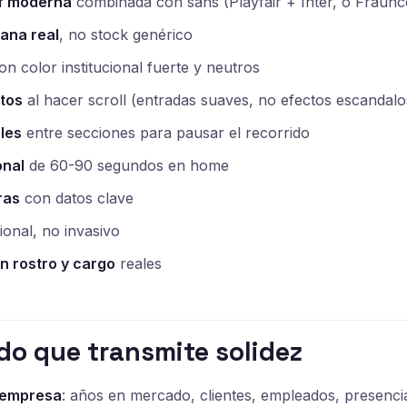
if moderna
combinada con sans (Playfair + Inter, o Fraunc
ana real
, no stock genérico
n color institucional fuerte y neutros
tos
al hacer scroll (entradas suaves, no efectos escandalo
les
entre secciones para pausar el recorrido
onal
de 60-90 segundos en home
ras
con datos clave
onal, no invasivo
n rostro y cargo
reales
do que transmite solidez
 empresa
: años en mercado, clientes, empleados, presenci