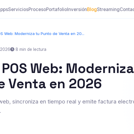
pps
Servicios
Proceso
Portafolio
Inversión
Blog
Streaming
Conta
S Web: Moderniza tu Punto de Venta en 20...
, 2026
8 min de lectura
 POS Web: Moderniza
e Venta en 2026
eb, sincroniza en tiempo real y emite factura elect
.