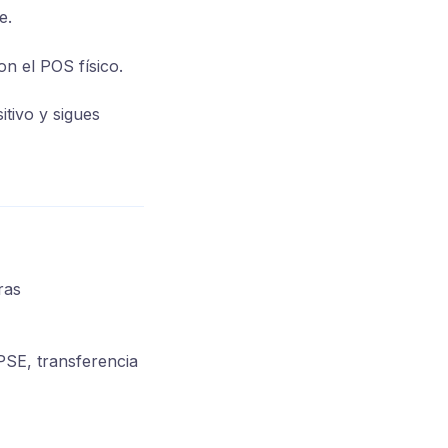
e.
on el POS físico.
itivo y sigues
ras
 PSE, transferencia