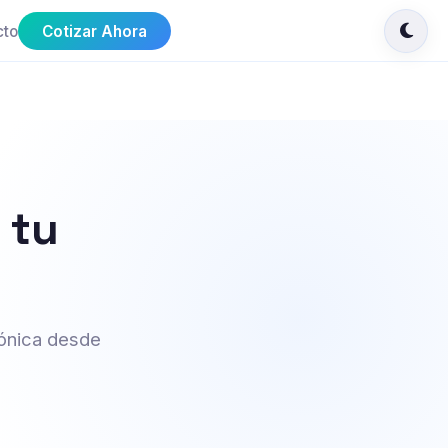
cto
Cotizar Ahora
 tu
rónica desde