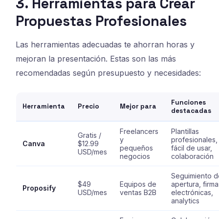
3. Herramientas para Crear
Propuestas Profesionales
Las herramientas adecuadas te ahorran horas y
mejoran la presentación. Estas son las más
recomendadas según presupuesto y necesidades:
Funciones
Herramienta
Precio
Mejor para
destacadas
Freelancers
Plantillas
Gratis /
y
profesionales,
Canva
$12.99
pequeños
fácil de usar,
USD/mes
negocios
colaboración
Seguimiento d
$49
Equipos de
apertura, firma
Proposify
USD/mes
ventas B2B
electrónicas,
analytics