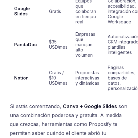
Equipos
Colaboración,
que
accesibilidad,
Google
Gratis
colaboran
integración co
Slides
en tiempo
Google
real
Workspace
Empresas
Automatizació
que
$35
CRM integrado
PandaDoc
manejan
USD/mes
plantillas
alto
inteligentes
volumen
Páginas
Gratis /
Propuestas
compartibles,
Notion
$10
interactivas
bases de
USD/mes
y dinámicas
datos,
personalizació
Si estás comenzando,
Canva + Google Slides
son
una combinación poderosa y gratuita. A medida
que crezcas, herramientas como Proposify te
permiten saber cuándo el cliente abrió tu