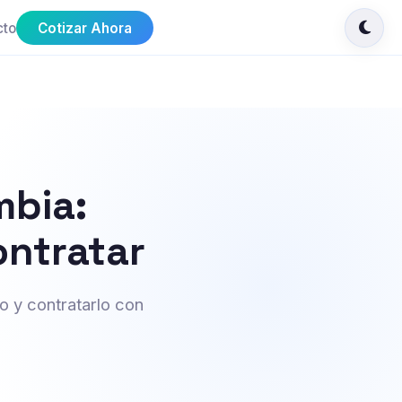
cto
Cotizar Ahora
mbia:
ontratar
 y contratarlo con