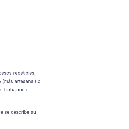
esos repetibles,
e (más artesanal) o
os trabajando
de se describe su