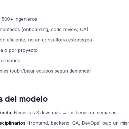
a 500+ ingenieros
entados (onboarding, code review, QA)
ón eficiente, no en consultoría estratégica
ra o por proyecto
o híbrido
bles (subir/bajar equipos según demanda)
s del modelo
ápida.
Necesitas 3 devs más → los tienes en semanas.
sciplinarios
(frontend, backend, QA, DevOps) bajo un mis