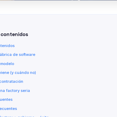
 contenidos
ntenidos
ábrica de software
l modelo
iene (y cuándo no)
contratación
na factory seria
cuentes
recuentes