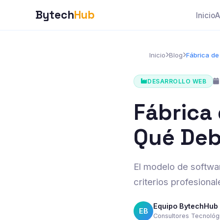
Bytech
Hub
Inicio
A
Inicio
Blog
Fábrica de
DESARROLLO WEB
Fábrica
Qué Deb
El modelo de softwa
criterios profesional
Equipo BytechHub
EB
Consultores Tecnológ