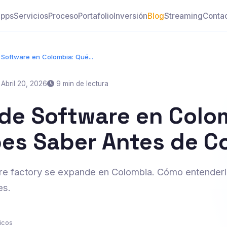
pps
Servicios
Proceso
Portafolio
Inversión
Blog
Streaming
Conta
 Software en Colombia: Qué...
Abril 20, 2026
9 min de lectura
 de Software en Colo
es Saber Antes de C
re factory se expande en Colombia. Cómo entenderlo
es.
icos