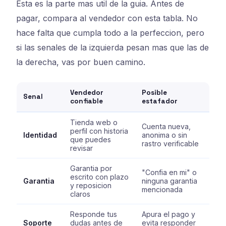
Esta es la parte mas util de la guia. Antes de
pagar, compara al vendedor con esta tabla. No
hace falta que cumpla todo a la perfeccion, pero
si las senales de la izquierda pesan mas que las de
la derecha, vas por buen camino.
Vendedor
Posible
Senal
confiable
estafador
Tienda web o
Cuenta nueva,
perfil con historia
Identidad
anonima o sin
que puedes
rastro verificable
revisar
Garantia por
"Confia en mi" o
escrito con plazo
Garantia
ninguna garantia
y reposicion
mencionada
claros
Responde tus
Apura el pago y
Soporte
dudas antes de
evita responder