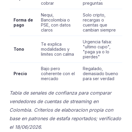
cobrar
preguntas
Nequi,
Solo cripto,
Forma de
Bancolombia o
recargas o
pago
PSE, con datos
cuentas que
claros
cambian siempre
Urgencia falsa:
Te explica
"ultimo cupo",
Tono
modalidades y
"paga ya o lo
limites con calma
pierdes"
Bajo pero
Regalado,
Precio
coherente con el
demasiado bueno
mercado
para ser verdad
Tabla de senales de confianza para comparar
vendedores de cuentas de streaming en
Colombia. Criterios de elaboracion propia con
base en patrones de estafa reportados; verificado
el 18/06/2026.