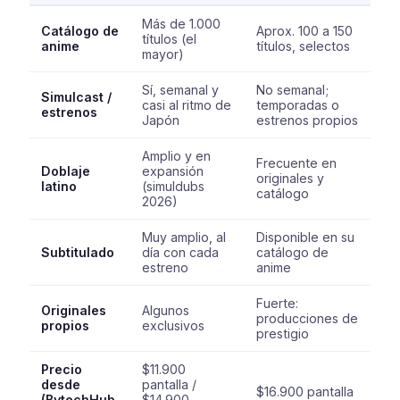
Más de 1.000
Catálogo de
Aprox. 100 a 150
títulos (el
anime
títulos, selectos
mayor)
Sí, semanal y
No semanal;
Simulcast /
casi al ritmo de
temporadas o
estrenos
Japón
estrenos propios
Amplio y en
Frecuente en
Doblaje
expansión
originales y
latino
(simuldubs
catálogo
2026)
Muy amplio, al
Disponible en su
Subtitulado
día con cada
catálogo de
estreno
anime
Fuerte:
Originales
Algunos
producciones de
propios
exclusivos
prestigio
Precio
$11.900
desde
pantalla /
$16.900 pantalla
(BytechHub,
$14.900