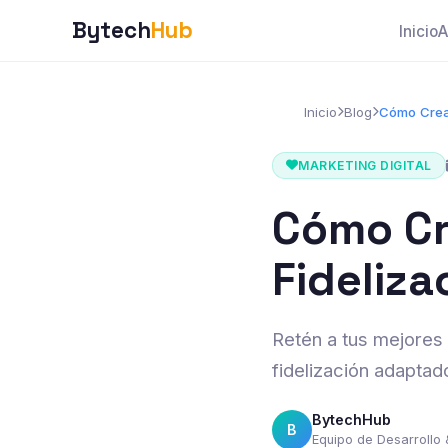
Bytech
Hub
Inicio
A
Inicio
Blog
Cómo Crear
MARKETING DIGITAL
Cómo Cr
Fideliza
Retén a tus mejores
fidelización adaptad
BytechHub
B
Equipo de Desarrollo 