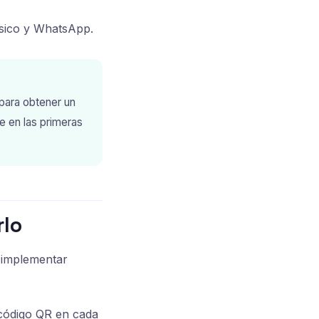
ísico y WhatsApp.
para obtener un
e en las primeras
rlo
n implementar
n código QR en cada