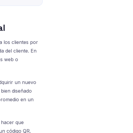
al
 los clientes por
a del cliente. En
as web o
.
dquirir un nuevo
 bien diseñado
 promedio en un
n hacer que
un código QR.