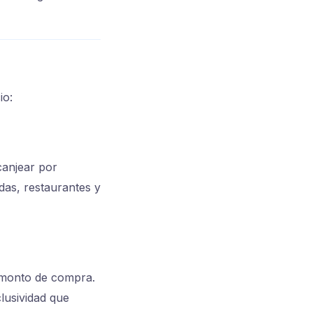
io:
canjear por
das, restaurantes y
o monto de compra.
lusividad que