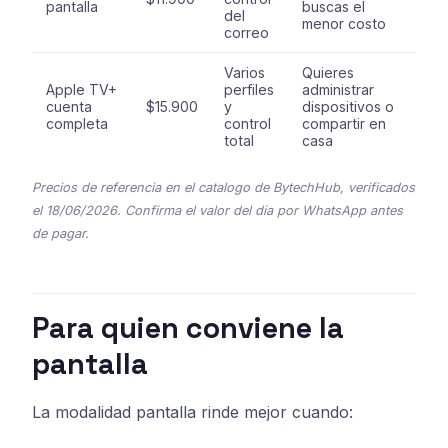
pantalla
buscas el
del
menor costo
correo
Varios
Quieres
Apple TV+
perfiles
administrar
cuenta
$15.900
y
dispositivos o
completa
control
compartir en
total
casa
Precios de referencia en el catalogo de BytechHub, verificados
el 18/06/2026. Confirma el valor del dia por WhatsApp antes
de pagar.
Para quien conviene la
pantalla
La modalidad pantalla rinde mejor cuando: