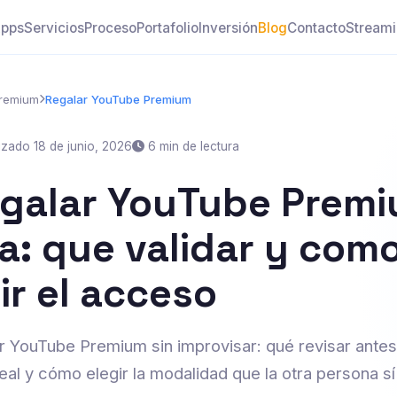
pps
Servicios
Proceso
Portafolio
Inversión
Blog
Contacto
Stream
remium
Regalar YouTube Premium
izado 18 de junio, 2026
6 min de lectura
galar YouTube Premi
a: que validar y com
ir el acceso
ar YouTube Premium sin improvisar: qué revisar ante
eal y cómo elegir la modalidad que la otra persona sí