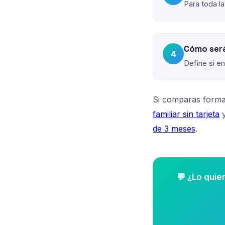
Para toda la
Cómo será
4
Define si e
Si comparas forma
familiar sin tarjeta
y
de 3 meses
.
💬 ¿Lo qui