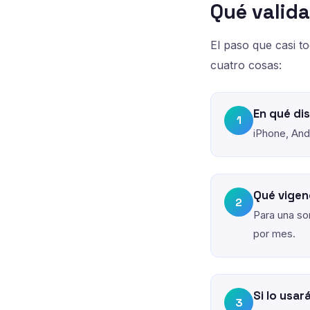
Qué valida
El paso que casi to
cuatro cosas:
En qué di
1
iPhone, And
Qué vigen
2
Para una so
por mes.
Si lo usar
3