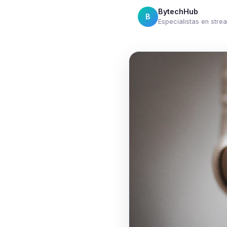
BytechHub
B
Especialistas en stre