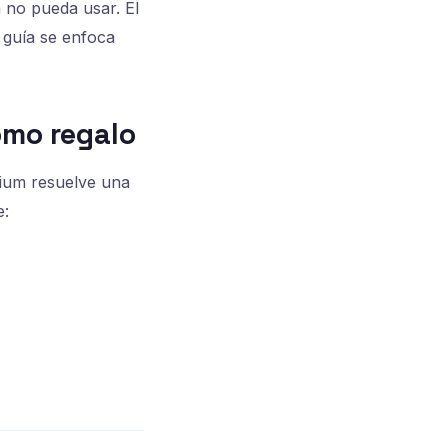
na no pueda usar. El
a guía se enfoca
omo regalo
mium resuelve una
e: