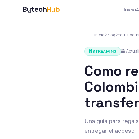
Bytech
Hub
Inicio
A
Inicio
Blog
YouTube P
Actual
STREAMING
Como re
Colombi
transfer
Una guía para regal
entregar el acceso r