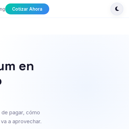
ing
Cotizar Ahora
um en
o
s de pagar, cómo
 va a aprovechar.