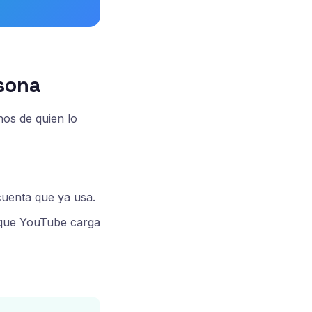
rsona
os de quien lo
cuenta que ya usa.
 que YouTube carga