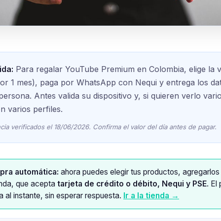
ida:
Para regalar YouTube Premium en Colombia, elige la v
r 1 mes), paga por WhatsApp con Nequi y entrega los da
 persona. Antes valida su dispositivo y, si quieren verlo var
n varios perfiles.
cia verificados el 18/06/2026. Confirma el valor del día antes de pagar.
pra automática:
ahora puedes elegir tus productos, agregarlos 
enda, que acepta
tarjeta de crédito o débito, Nequi y PSE
. El
a al instante, sin esperar respuesta.
Ir a la tienda →